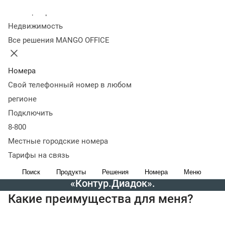
простыми словами, то документы теперь
Колл-центр
совершенно не обязаны быть бумажными.
Недвижимость
Те же счета и акты, например, можно
Все решения MANGO OFFICE
выставлять, оформлять и отправлять
контрагентам в электронном виде — через
Номера
систему ЭДО. И для бухгалтерии это будет
Свой телефонный номер в любом
официально: электронные документы с
регионе
электронной цифровой подписью (ЭЦП)
Подключить
равнозначны бумажным с
8-800
собственноручной подписью и синей
Местные городские номера
печатью. Есть несколько систем ЭДО.
Тарифы на связь
«MANGO OFFICE» пользуется
Поиск
Продукты
Решения
Номера
Меню
«Контур.Диадок».
Какие преимущества для меня?