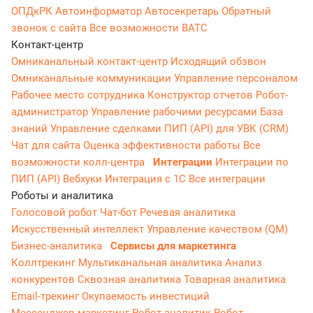
ОПДкРК
Автоинформатор
Автосекретарь
Обратный
звонок с сайта
Все возможности ВАТС
Контакт-центр
Омниканальный контакт-центр
Исходящий обзвон
Омниканальные коммуникации
Управление персоналом
Рабочее место сотрудника
Конструктор отчетов
Робот-
администратор
Управление рабочими ресурсами
База
знаний
Управление сделками
ПИП (API) для УВК (CRM)
Чат для сайта
Оценка эффективности работы
Все
возможности колл-центра
Интеграции
Интеграции по
ПИП (API)
Вебхуки
Интеграция с 1С
Все интеграции
Роботы и аналитика
Голосовой робот
Чат-бот
Речевая аналитика
Искусственный интеллект
Управление качеством (QM)
Бизнес-аналитика
Сервисы для маркетинга
Коллтрекинг
Мультиканальная аналитика
Анализ
конкурентов
Сквозная аналитика
Товарная аналитика
Email-трекинг
Окупаемость инвестиций