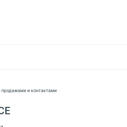
е продажами и контактами
CE
ки