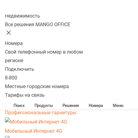
SIP телефоны беспроводные
Колл-центр
Недвижимость
Видео- и конференц-телефоны
Все решения MANGO OFFICE
Веб-камеры
Номера
Свой телефонный номер в любом
Voip шлюзы
регионе
Подключить
Сетевое оборудование
8-800
Местные городские номера
Аксессуары
Тарифы на связь
Поиск
Продукты
Решения
Номера
Меню
Профессиональные гарнитуры
Мобильный Интернет 4G