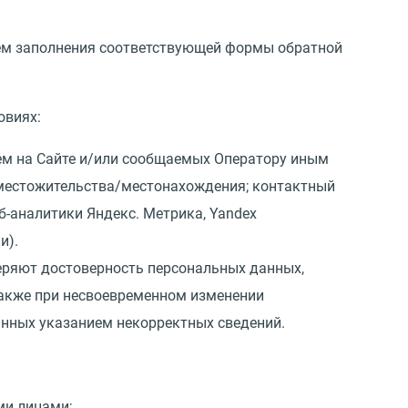
тём заполнения соответствующей формы обратной
овиях:
лем на Сайте и/или сообщаемых Оператору иным
с местожительства/местонахождения; контактный
еб-аналитики Яндекс. Метрика, Yandex
и).
веряют достоверность персональных данных,
также при несвоевременном изменении
анных указанием некорректных сведений.
ми лицами;