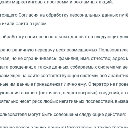
дения маркетинговых программ и рекламных акций;
тоящего Согласия на обработку персональных данных пу
 и/или Сайта в целом.
на обработку своих персональных данных на следующих усл
е трансграничную передачу всех размещаемых Пользовате
чая, но не ограничиваясь: фамилия, имя, отчество; адре
; дата рождения;, а также данных, собираемых системами в
размещен на сайте соответствующей системы веб-аналитик
нные им данные принадлежат лично ему. Оператор не про
 указания ложных
(
неточных, недостоверных) сведений, а 
ятельно несет риск любых негативных последствий, вызв
Пользователя могут быть совершены следующие действия:
копление персональных данных Оператором, а также третьи