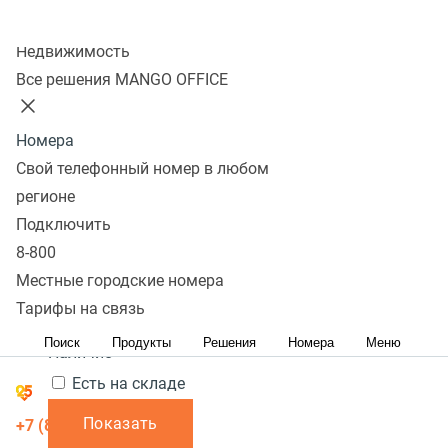
Колл-центр
Показать
Недвижимость
Все решения MANGO OFFICE
В избранном 0 товаров
Сравнить 0 товаров
Номера
Сбросить
Перейти в
Популярные
Фильтры
Билайн
2 400 ₽
Под заказ
Свой телефонный номер в любом
избранное
Популярные
С высоким рейтингом
ТС-100
Сначала
В
регионе
Перейти в
дешевые
Сначала дорогие
корзину
Подключить
сравнение
Акция
8-800
Местные городские номера
Цена,
руб.:
Тарифы на связь
1
-
Поиск
Продукты
Решения
Номера
Меню
Наличие
Есть на складе
Показать
+7 (855)
291-06-16