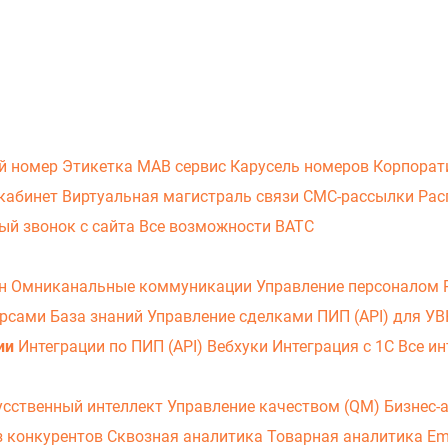
й номер
Этикетка
МАВ сервис
Карусель номеров
Корпорат
кабинет
Виртуальная магистраль связи
СМС-рассылки
Рас
ый звонок с сайта
Все возможности ВАТС
он
Омниканальные коммуникации
Управление персоналом
урсами
База знаний
Управление сделками
ПИП (API) для У
ии
Интеграции по ПИП (API)
Вебхуки
Интеграция с 1С
Все ин
усственный интеллект
Управление качеством (QM)
Бизнес-
з конкурентов
Сквозная аналитика
Товарная аналитика
Em