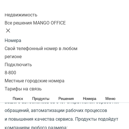
Колл-центр
Недвижимость
Повышенный спрос автовладельцев к СТО обусловлен
Все решения MANGO OFFICE
дефицитом новых иномарок и желанием продлить
срок службы своей машины. Уровень конкуренции
Номера
на рынке обслуживания авто растет, и на первый план
Свой телефонный номер в любом
выходит качество сервиса и коммуникаций
регионе
с клиентами: важно всегда оставаться на связи
Подключить
и отвечать на заявки, сообщать об акциях
8-800
и напоминать о сезонном обслуживании.
Местные городские номера
Тарифы на связь
Решения MANGO OFFICE позволят увеличить прибыль
Поиск
Продукты
Решения
Номера
Меню
вашего автобизнеса за счет оперативной обработки
обращений, автоматизации рабочих процессов
и повышения качества сервиса. Продукты подойдут
компаниям любого размера: