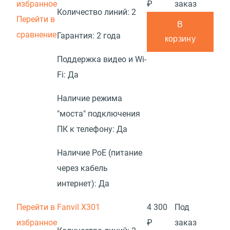
избранное
₽
заказ
Количество линий:
2
Перейти в
В
сравнение
Гарантия:
2 года
корзину
Поддержка видео и Wi-
Fi:
Да
Наличие режима
"моста" подключения
ПК к телефону:
Да
Наличие PoE (питание
через кабель
интернет):
Да
Перейти в
Fanvil X301
4 300
Под
избранное
₽
заказ