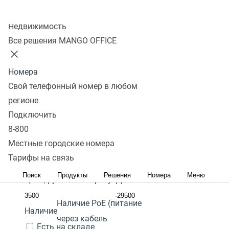
Колл-центр
Показать
Недвижимость
Все решения MANGO OFFICE
В избранном
Сравнить
Номера
Сбросить
Перейти в
SIP телефон с gigabit
Фильтры
Fanvil X301P
SIP телефон с PoE
4 700
Под
SIP
Свой телефонный номер в любом
избранное
телефон с цветным дисплеем
₽
заказ
регионе
Количество линий:
2
Перейти в
Популярные
Подключить
В
сравнение
Популярные
С высоким рейтингом
Сначала
Гарантия:
2 года
8-800
корзину
дешевые
Сначала дорогие
Местные городские номера
Наличие режима
Акция
Тарифы на связь
"моста" подключения
Поиск
Продукты
Решения
Номера
Меню
Цена,
руб.:
ПК к телефону:
Да
-
Наличие PoE (питание
Наличие
через кабель
Есть на складе