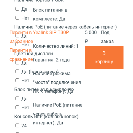
Да
Блок питания в
Нет
комплекте:
Да
Наличие PoE (питание через кабель интернет)
Перейти в
Yealink SIP-T30P
5 000
Под
Да
избранное
₽
заказ
Нет
Количество линий:
1
Перейти в
В
Цветной дисплей
сравнение
Гарантия:
2 года
корзину
Да
Да (touch screen)
Наличие режима
Нет
"моста" подключения
Блок питания в комплекте
ПК к телефону:
Да
Да
Наличие PoE (питание
Нет
через кабель
Консоль BLF (кол-во кнопок)
интернет):
Да
24