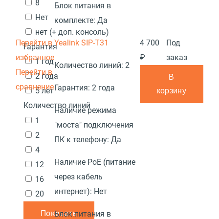
8
Блок питания в
Нет
комплекте:
Да
нет (+ доп. консоль)
Перейти в
Yealink SIP-T31
4 700
Под
Гарантия
избранное
₽
заказ
1 год
Количество линий:
2
Перейти в
2 года
В
сравнение
Гарантия:
2 года
5 лет
корзину
Количество линий
Наличие режима
1
"моста" подключения
2
ПК к телефону:
Да
4
Наличие PoE (питание
12
через кабель
16
интернет):
Нет
20
Показать
Блок питания в