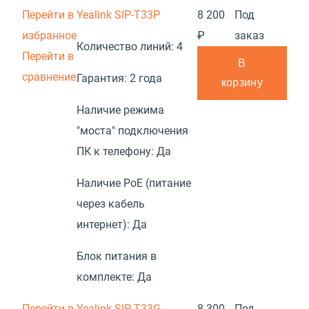
Перейти в
Yealink SIP-T33P
8 200
Под
избранное
₽
заказ
Количество линий:
4
Перейти в
В
сравнение
Гарантия:
2 года
корзину
Наличие режима
"моста" подключения
ПК к телефону:
Да
Наличие PoE (питание
через кабель
интернет):
Да
Блок питания в
комплекте:
Да
Перейти в
Yealink SIP-T33G
8 300
Под