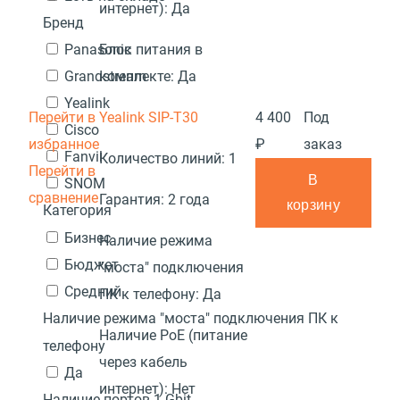
интернет):
Да
Бренд
Блок питания в
Panasonic
комплекте:
Да
Grandstream
Yealink
Перейти в
Yealink SIP-T30
4 400
Под
Cisco
избранное
₽
заказ
Fanvil
Количество линий:
1
Перейти в
В
SNOM
сравнение
Гарантия:
2 года
корзину
Категория
Бизнес
Наличие режима
Бюджет
"моста" подключения
Средний
ПК к телефону:
Да
Наличие режима "моста" подключения ПК к
Наличие PoE (питание
телефону
через кабель
Да
интернет):
Нет
Наличие портов 1 Gbit