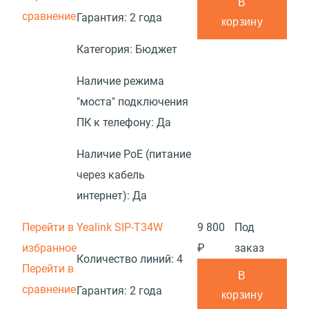
В
сравнение
Гарантия:
2 года
корзину
Категория:
Бюджет
Наличие режима
"моста" подключения
ПК к телефону:
Да
Наличие PoE (питание
через кабель
интернет):
Да
Перейти в
Yealink SIP-T34W
9 800
Под
избранное
₽
заказ
Количество линий:
4
Перейти в
В
сравнение
Гарантия:
2 года
корзину